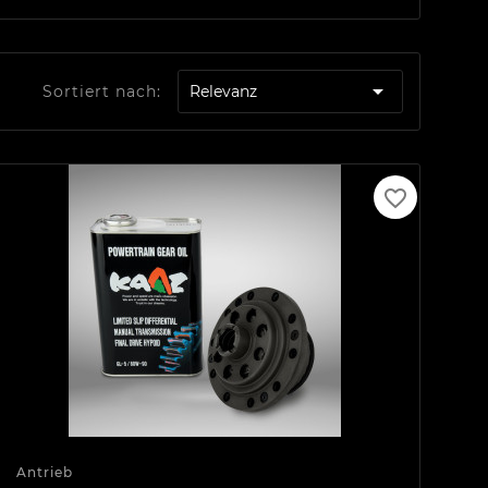

Sortiert nach:
Relevanz
favorite_border
Antrieb