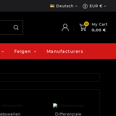
Deutsch
EUR €


0
My Cart
0,00 €
Felgen
Manufacturers
iebswellen
Differenziale