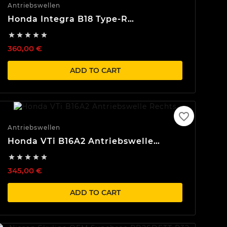
Antriebswellen
Honda Integra B18 Type-R
Antriebswelle Links





360,00 €
ADD TO CART
favorite_border
Antriebswellen
Honda VTi B16A2 Antriebswelle
Rechts





345,00 €
ADD TO CART