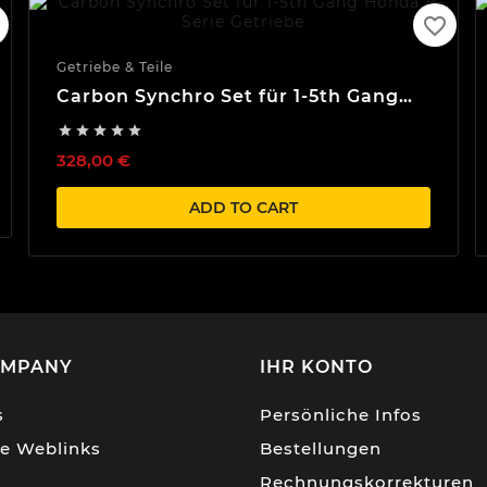
favorite_border
Getriebe & Teile
Carbon Synchro Set für 1-5th Gang
Honda B-Serie Getriebe





328,00 €
ADD TO CART
OMPANY
IHR KONTO
s
Persönliche Infos
he Weblinks
Bestellungen
Rechnungskorrekturen