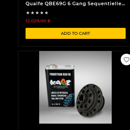
Quaife QBE69G 6 Gang Sequentielle
Getriebe





12.029,00 €
ADD TO CART
favorite_border