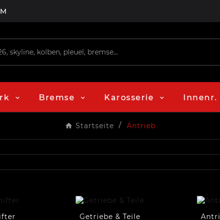
PM
rk
Bremse
Karosserie
Innenr.
Startseite
Antrieb
ifter
Getriebe & Teile
Antr