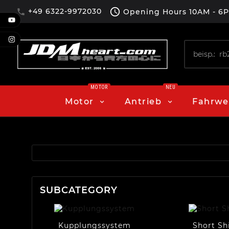

+49 6322-9972030
Opening Hours
10AM - 6

MOTOR
NEU
Motor
Antrieb
Fahrwe
SUBCATEGORY
Kupplungssystem
Short Sh