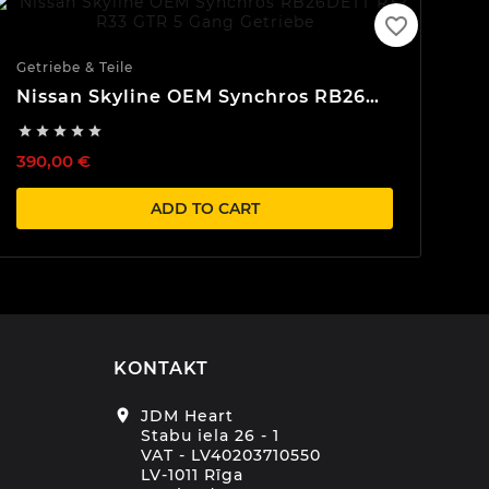
favorite_border
Getriebe & Teile
Nissan Skyline OEM Synchros RB26
RB20 RB25 R32 R33 R34





390,00 €
ADD TO CART
KONTAKT
location_on
JDM Heart
Stabu iela 26 - 1
VAT - LV40203710550
LV-1011 Rīga