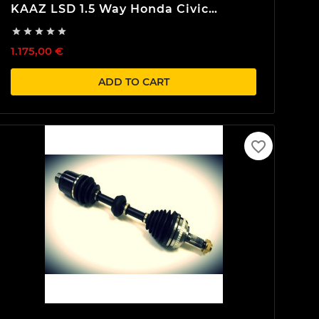
KAAZ LSD 1.5 Way Honda Civic
EK4/EK9 Integra DC2/DB8 B16 B18





1.175,00 €
ADD TO CART
favorite_border