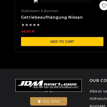
favorite_border
Stabilisator & Buchsen
Getriebeaufhängung Nissan





46,90 €
ADD TO CART
OUR C
About u
Hilfreic
SEE MAP
place
Kontakt