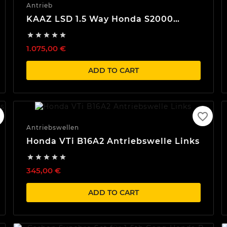
Antrieb
KAAZ LSD 1.5 Way Honda S2000
AP1/AP2 F20 F22





1.075,00 €
ADD TO CART
favorite_border
Antriebswellen
Honda VTi B16A2 Antriebswelle Links





345,00 €
ADD TO CART