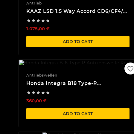
Antrieb
KAAZ LSD 1.5 Way Accord CD6/CF4/
CL1 Prelude BB1/BB4/BB6 H22 F20





1.075,00 €
ADD TO CART
favorite_border
Antriebswellen
Honda Integra B18 Type-R
Antriebswelle Rechts





360,00 €
ADD TO CART