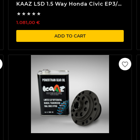
KAAZ LSD 1.5 Way Honda Civic EP3/
FD2 / FN2 Integra DC5 K20





1.081,00 €
ADD TO CART
favorite_border