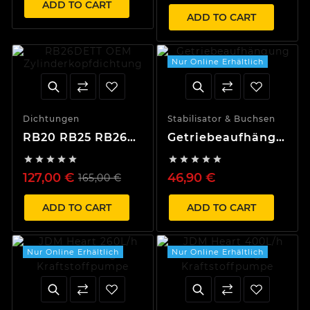
ADD TO CART
ADD TO CART
Nur Online Erhältlich
Dichtungen
Stabilisator & Buchsen
RB20 RB25 RB26
Getriebeaufhängung
OEM
Nissan










Zylinderkopfdichtung
127,00 €
46,90 €
165,00 €
ADD TO CART
ADD TO CART
Nur Online Erhältlich
Nur Online Erhältlich