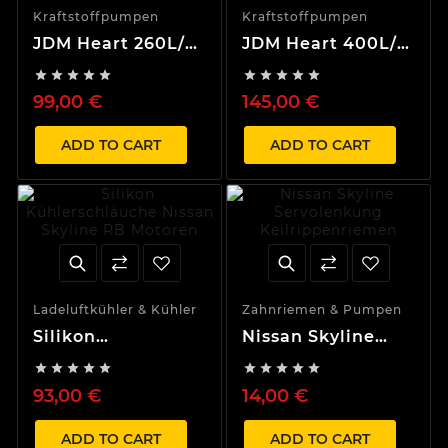
Kraftstoffpumpen
Kraftstoffpumpen
JDM Heart 260L/h
JDM Heart 400L/h
Hochleistungs
Hochleistungs










Kraftstoffpumpe
Kraftstoffpumpe
99,00 €
145,00 €
ADD TO CART
ADD TO CART
Ladeluftkühler & Kühler
Zahnriemen & Pumpen
Silikon
Nissan Skyline
Kühlerschläuche
Servolenkung










Nissan Skyline RB
Keilrippenriemen
93,00 €
14,00 €
Motoren
ADD TO CART
ADD TO CART