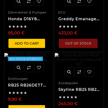
Zahnriemen & Pumpen
ECU
Honda D16Y8
Greddy Emanage
Zahnriemen Kit
Steuergerat










Nissan, Toyota,
95,00 €
433,00 €
Honda & Andere
ADD TO CART
OUT OF STOCK
Nur Online Erhältlich
Dichtungen
Zündspulen
RB25 RB26DETT
Skyline RB25 RB26
OEM Ölpumpe





Benchmark
Dichtung





9,90 €
Zündspulen SET
245,00 €