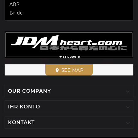
ARP
Bride
SEE MAP
place

OUR COMPANY

IHR KONTO

KONTAKT