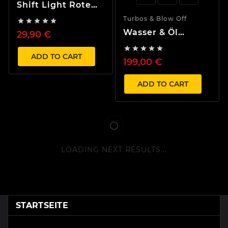
Shift Light Rote
LED 1000-11000
Turbos & Blow Off





RPM
Wasser & Öl
29,90 €
Stahlflexleitungen





Kit Skyline
ADD TO CART
199,00 €
RB20DET RB25DET
Garrett
Kugellager Turbo
ADD TO CART
LOADING NEXT RESULTS...
STARTSEITE